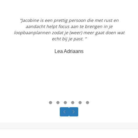
“Jacobine is een prettig persoon die met rust en
aandacht helpt focus aan te brengen in je
loopbaanplannen zodat je (weer) meer gaat doen wat
echt bij je past. “
Lea Adriaans
Testimonial Slide 1
Testimonial Slide 2
Testimonial Slide 3
Testimonial Slide 4
Testimonial Slide 5
Testimonial Slide 6
Previous
Next