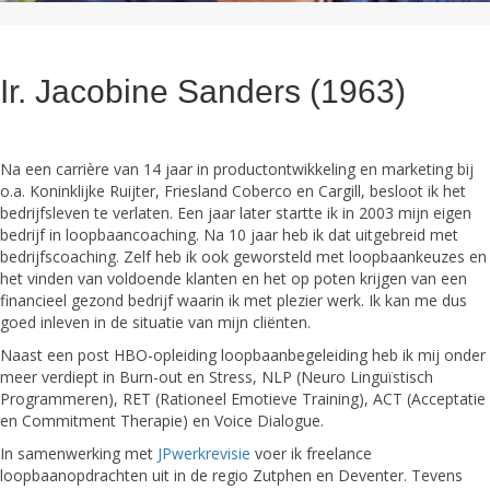
Ir. Jacobine Sanders (1963)
Na een carrière van 14 jaar in productontwikkeling en marketing bij
o.a. Koninklijke Ruijter, Friesland Coberco en Cargill, besloot ik het
bedrijfsleven te verlaten. Een jaar later startte ik in 2003 mijn eigen
bedrijf in loopbaancoaching. Na 10 jaar heb ik dat uitgebreid met
bedrijfscoaching. Zelf heb ik ook geworsteld met loopbaankeuzes en
het vinden van voldoende klanten en het op poten krijgen van een
financieel gezond bedrijf waarin ik met plezier werk. Ik kan me dus
goed inleven in de situatie van mijn cliënten.
Naast een post HBO-opleiding loopbaanbegeleiding heb ik mij onder
meer verdiept in Burn-out en Stress, NLP (Neuro Linguïstisch
Programmeren), RET (Rationeel Emotieve Training), ACT (Acceptatie
en Commitment Therapie) en Voice Dialogue.
In samenwerking met
JPwerkrevisie
voer ik freelance
loopbaanopdrachten uit in de regio Zutphen en Deventer. Tevens