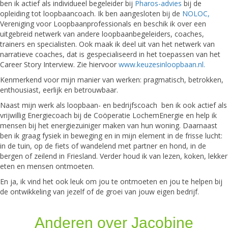
ben ik actief als individueel begeleider bij
Pharos-advies
bij de
opleiding tot loopbaancoach. Ik ben aangesloten bij de
NOLOC,
Vereniging voor Loopbaanprofessionals en beschik ik over een
uitgebreid netwerk van andere loopbaanbegeleiders, coaches,
trainers en specialisten. Ook maak ik deel uit van het netwerk van
narratieve coaches, dat is gespecialiseerd in het toepassen van het
Career Story Interview. Zie hiervoor
www.keuzesinloopbaan.nl.
Kenmerkend voor mijn manier van werken: pragmatisch, betrokken,
enthousiast, eerlijk en betrouwbaar.
Naast mijn werk als loopbaan- en bedrijfscoach ben ik ook actief als
vrijwillig Energiecoach bij de Coöperatie LochemEnergie en help ik
mensen bij het energiezuiniger maken van hun woning. Daarnaast
ben ik graag fysiek in beweging en in mijn element in de frisse lucht:
in de tuin, op de fiets of wandelend met partner en hond, in de
bergen of zeilend in Friesland. Verder houd ik van lezen, koken, lekker
eten en mensen ontmoeten.
En ja, ik vind het ook leuk om jou te ontmoeten en jou te helpen bij
de ontwikkeling van jezelf of de groei van jouw eigen bedrijf.
Anderen over Jacobine