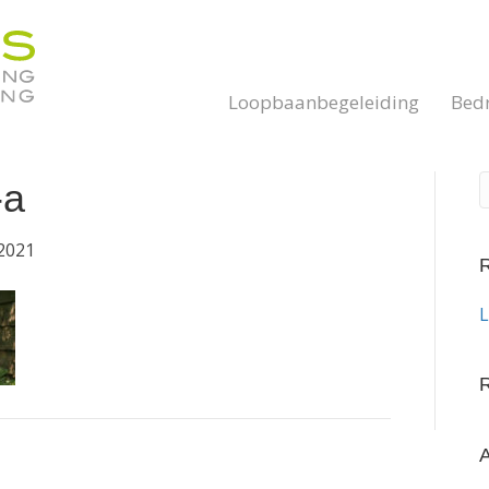
Loopbaanbegeleiding
Bedr
-a
2021
R
L
R
A